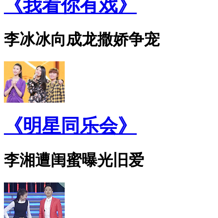
《我看你有戏》
李冰冰向成龙撒娇争宠
《明星同乐会》
李湘遭闺蜜曝光旧爱