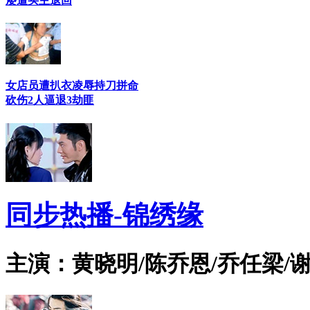
屡遭买主退回
女店员遭扒衣凌辱持刀拼命
砍伤2人逼退3劫匪
同步热播-锦绣缘
主演：黄晓明/陈乔恩/乔任梁/谢