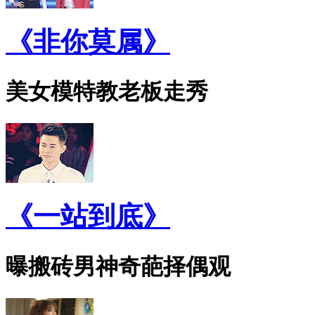
《非你莫属》
美女模特教老板走秀
《一站到底》
曝搬砖男神奇葩择偶观