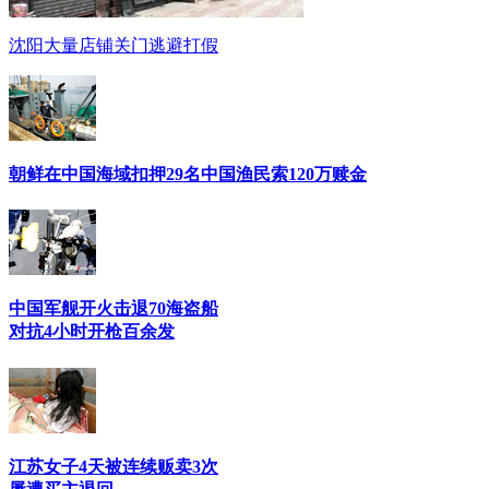
沈阳大量店铺关门逃避打假
朝鲜在中国海域扣押29名中国渔民索120万赎金
中国军舰开火击退70海盗船
对抗4小时开枪百余发
江苏女子4天被连续贩卖3次