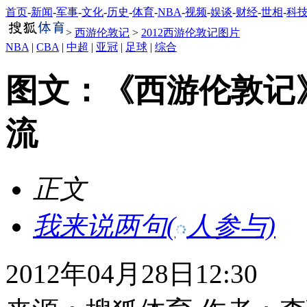
首页
-
新闻
-
军事
-
文化
-
历史
-
体育
-
NBA
-
视频
-
娱谈
-
财经
-
世相
-
科
>
西游伦敦记
>
2012西游伦敦记图片
NBA
|
CBA
|
中超
|
亚冠
|
足球
|
综合
图文：《西游伦敦记
流
正文
我来说两句
(
人参与)
2012年04月28日12:30