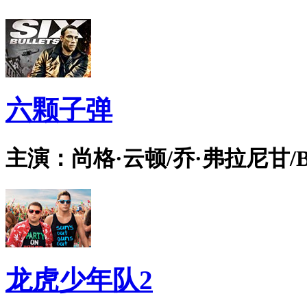
六颗子弹
主演：尚格·云顿/乔·弗拉尼甘/Bian
龙虎少年队2