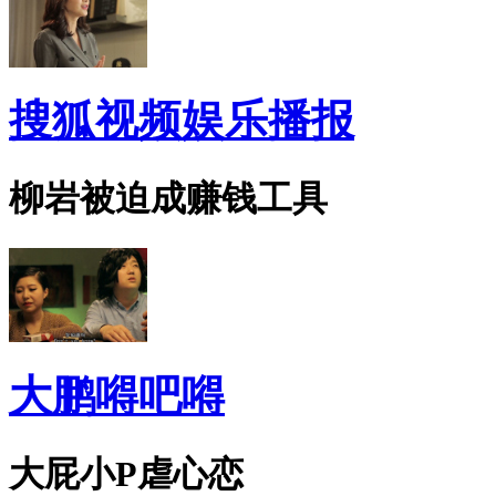
搜狐视频娱乐播报
柳岩被迫成赚钱工具
大鹏嘚吧嘚
大屁小P虐心恋