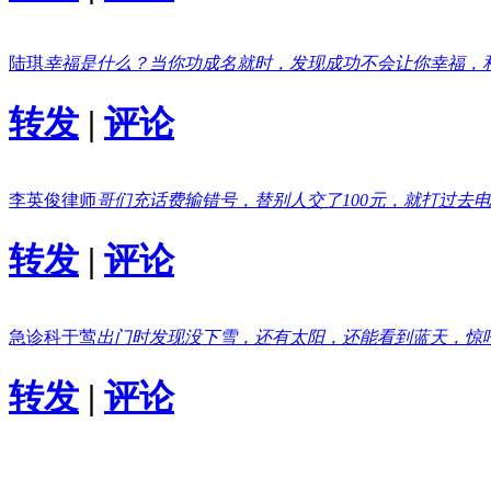
陆琪
幸福是什么？当你功成名就时，发现成功不会让你幸福，
转发
|
评论
李英俊律师
哥们充话费输错号，替别人交了100元，就打过去
转发
|
评论
急诊科于莺
出门时发现没下雪，还有太阳，还能看到蓝天，惊
转发
|
评论