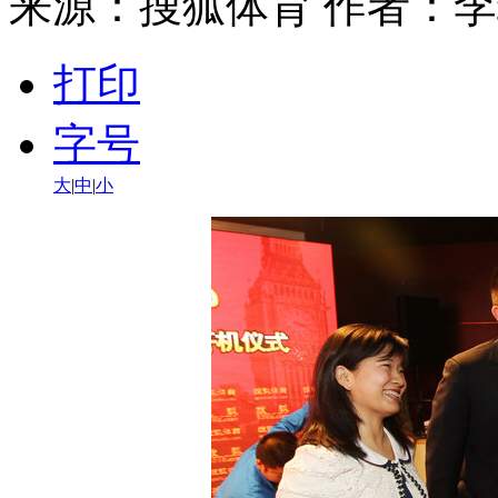
来源：
搜狐体育
作者：李
打印
字号
大
|
中
|
小