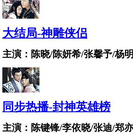
大结局-神雕侠侣
主演：陈晓/陈妍希/张馨予/杨明
同步热播-封神英雄榜
主演：陈键锋/李依晓/张迪/郑亦